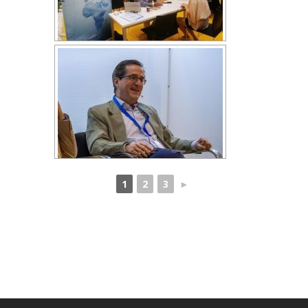
1
2
3
►