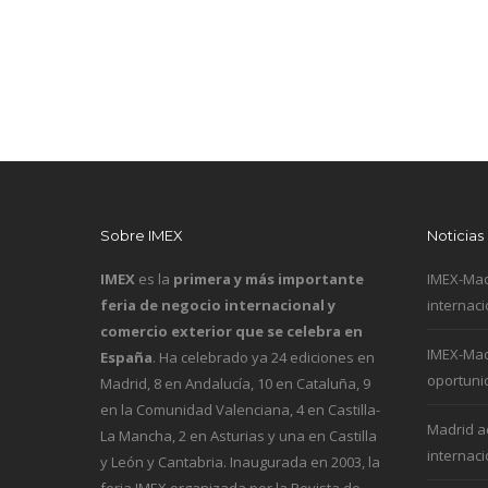
Sobre IMEX
Noticias
IMEX
es la
primera y más importante
IMEX-Mad
feria de negocio internacional y
internaci
comercio exterior que se celebra en
IMEX-Mad
España
. Ha celebrado ya 24 ediciones en
oportuni
Madrid, 8 en Andalucía, 10 en Cataluña, 9
en la Comunidad Valenciana, 4 en Castilla-
Madrid a
La Mancha, 2 en Asturias y una en Castilla
internaci
y León y Cantabria. Inaugurada en 2003, la