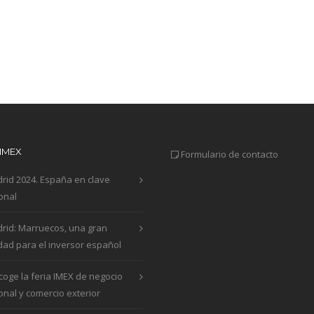
 IMEX
Formulario de contacto
rid 2024. España en clave
onal
rid: Marruecos, una gran
dad para el inversor español
coge la feria IMEX de negocio
onal y comercio exterior