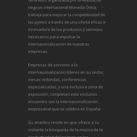
feria IMEX organizada por la Revista de
negocio internacional
Moneda Única
,
trabaja para mejorar la competitividad de
las pymes a través de una oferta eficaz e
innovadora de los productos y servicios
necesarios para impulsar la
internacionalización de nuestras
empresas.
Empresas de servicios a la
internacionalización líderes en su sector,
mesas redondas, conferencias
especializadas, y una exclusiva zona de
exposición, completan este exclusivo
encuentro con la internacionalización
empresarial que se celebra en España.
Su atractivo reside en que ofrece a su
visitante la búsqueda de la mejora de la