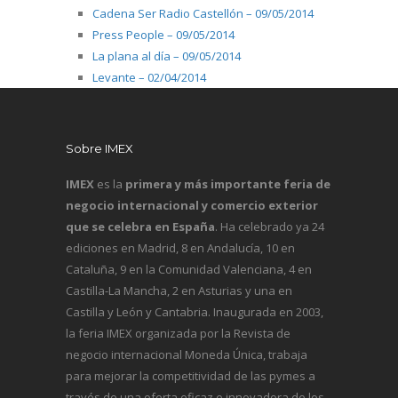
Cadena Ser Radio Castellón – 09/05/2014
Press People – 09/05/2014
La plana al día – 09/05/2014
Levante – 02/04/2014
Sobre IMEX
IMEX
es la
primera y más importante feria de
negocio internacional y comercio exterior
que se celebra en España
. Ha celebrado ya 24
ediciones en Madrid, 8 en Andalucía, 10 en
Cataluña, 9 en la Comunidad Valenciana, 4 en
Castilla-La Mancha, 2 en Asturias y una en
Castilla y León y Cantabria. Inaugurada en 2003,
la feria IMEX organizada por la Revista de
negocio internacional
Moneda Única
, trabaja
para mejorar la competitividad de las pymes a
través de una oferta eficaz e innovadora de los