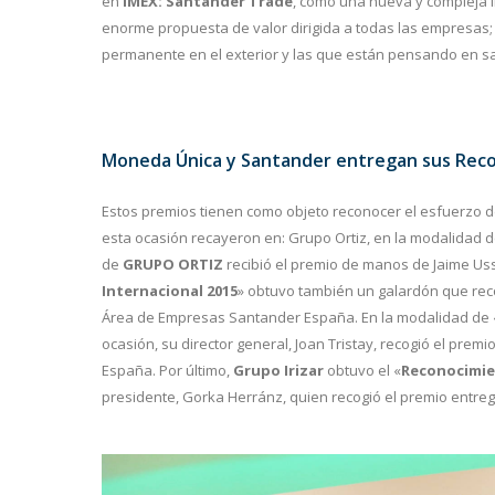
en
IMEX: Santander Trade
, como una nueva y compleja
enorme propuesta de valor dirigida a todas las empresas; 
permanente en el exterior y las que están pensando en sal
Moneda Única y Santander entregan sus Recon
Estos premios tienen como objeto reconocer el esfuerzo d
esta ocasión recayeron en: Grupo Ortiz, en la modalidad d
de
GRUPO ORTIZ
recibió el premio de manos de Jaime Uss
Internacional 2015
» obtuvo también un galardón que rec
Área de Empresas Santander España. En la modalidad de 
ocasión, su director general, Joan Tristay, recogió el pre
España. Por último,
Grupo Irizar
obtuvo el «
Reconocimien
presidente, Gorka Herránz, quien recogió el premio entre