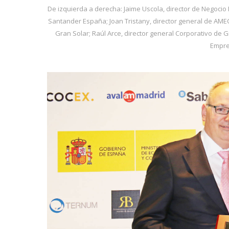
De izquierda a derecha: Jaime Uscola, director de Negocio
Santander España; Joan Tristany, director general de AME
Gran Solar; Raúl Arce, director general Corporativo de G
Empre