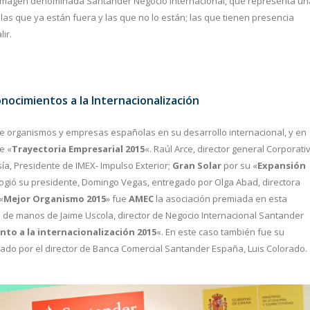
 imagen denominada Santander Negocio Internacional, que representa un
las que ya están fuera y las que no lo están; las que tienen presencia
ir.
ocimientos a la Internacionalización
e organismos y empresas españolas en su desarrollo internacional, y en
e «
Trayectoria Empresarial 2015
«. Raúl Arce, director general Corporati
ía, Presidente de IMEX- Impulso Exterior;
Gran Solar
por su «
Expansión
ogió su presidente, Domingo Vegas, entregado por Olga Abad, directora
«
Mejor Organismo 2015
» fue
AMEC
la asociación premiada en esta
mio de manos de Jaime Uscola, director de Negocio Internacional Santander
to a la internacionalización 2015
«. En este caso también fue su
gado por el director de Banca Comercial Santander España, Luis Colorado.