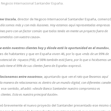
de Negocio Internacional Santander España.
ime Uscola
, director de Negocio Internacional Santander España, comenz
día somos más y con más ilusiones. Hoy estamos aquí representadas empresas
éneo pero con un factor común: que todos tenéis en mente un proyecto fuera de
prometidos con vuestra causa»
.
 están nuestros clientes hoy y dónde está la oportunidad en el mundo»
,
es de habitantes y que en España viven 46, por lo que
«más de un 99% de
 potencial de riqueza (PIB), el 98% también está fuera, por lo que si hiciésemos u
unado tiene el 99% de sus clientes fuera de España»
expresó.
lacionamos entre nosotros»
, apuntando que
«en el rato que llevamos aquí
la manera de relacionarnos es dentro de un mundo digital, con diferentes canale
n ese sentido, añadió:
«desde Banco Santander nuestro compromiso es
ientes. Esta es nuestra principal ilusión»
.
cribió brevemente el nuevo proyecto del Santander presentado ese mismo 