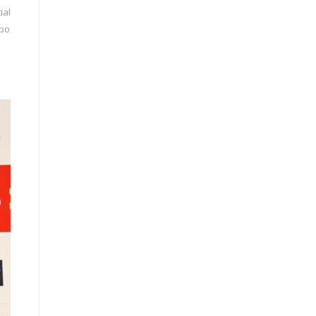
ial
upo