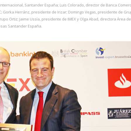
 Internacional, Santander España; Luis Colorado, director de Banca Comerc
C; Gorka Herránz, presidente de Irizar; Domingo Vegas, presidente de Gr
rupo Ortiz; Jaime Ussía, presidente de IMEX y Olga Abad, directora Área de
sas Santander España.