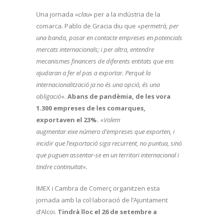
Una jornada «
clau
» per a la indústria de la
comarca. Pablo de Gracia diu que «
permetrà, per
una banda, posar en contacte empreses en potencials
mercats internacionals; i per altra, entendre
mecanismes financers de diferents entitats que ens
ajudaran a fer el pas a exportar. Perquè la
internacionalització ja no és una opció, és una
obligació
«.
Abans de pandèmia, de les vora
1.300 empreses de les comarques,
exportaven el 23%.
«
Volem
augmentar eixe número d’empreses que exporten, i
incidir que l’exportació siga recurrent, no puntua, sinó
que puguen assentar-se en un territori internacional i
tindre continuïtat
«.
IMEX i Cambra de Comerç organitzen esta
jornada amb la col·laboració de l’Ajuntament
d’Alcoi.
Tindrà lloc el 26 de setembre a