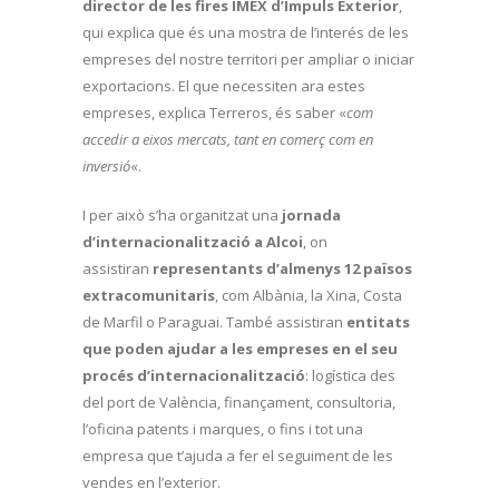
director de les fires IMEX d’Impuls Exterior
,
qui explica que és una mostra de l’interés de les
empreses del nostre territori per ampliar o iniciar
exportacions. El que necessiten ara estes
empreses, explica Terreros, és saber «
com
accedir a eixos mercats, tant en comerç com en
inversió
«.
I per això s’ha organitzat una
jornada
d’internacionalització a Alcoi
, on
assistiran
representants d’almenys 12 països
extracomunitaris
, com Albània, la Xina, Costa
de Marfil o Paraguai. També assistiran
entitats
que poden ajudar a les empreses en el seu
procés d’internacionalització
: logística des
del port de València, finançament, consultoria,
l’oficina patents i marques, o fins i tot una
empresa que t’ajuda a fer el seguiment de les
vendes en l’exterior.