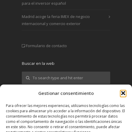
para el inversor español
Madrid acoge la feria IMEX de negocio
internacional y comercio exterior
Formulario de contacto
Buscar en la web
Gestionar consentimiento
¡Síguenos!
Para ofrecer las mejores experiencias, utilizamos tecnologías como las
cookies para almacenar y/o acceder a la información del dispositivo. El
X
consentimiento de estas tecnologías nos permitirá procesar datos
como el comportamiento de navegación o las identificaciones únicas
en este sitio. No consentir o retirar el consentimiento, puede afectar
YouTube