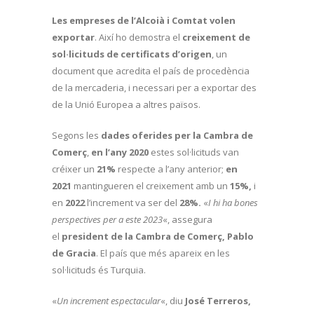
Les empreses de l’Alcoià i Comtat volen
exportar
. Així ho demostra el
creixement de
sol·licituds de certificats d’origen
, un
document que acredita el país de procedència
de la mercaderia, i necessari per a exportar des
de la Unió Europea a altres països.
Segons les
dades oferides per la Cambra de
Comerç
,
en l’any 2020
estes sol·licituds van
créixer un
21%
respecte a l’any anterior;
en
2021
mantingueren el creixement amb un
15%,
i
en
2022
l’increment va ser del
28%.
«
I hi ha bones
perspectives per a este 2023
«, assegura
el
president de la Cambra de Comerç, Pablo
de Gracia
. El país que més apareix en les
sol·licituds és Turquia.
«
Un increment espectacular
«, diu
José Terreros,