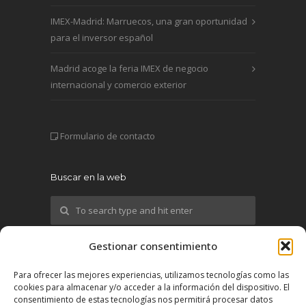
IMEX-Madrid: Marruecos, una gran oportunidad
para el inversor español
Madrid acoge la feria IMEX de negocio
internacional y comercio exterior
Formulario de contacto
Buscar en la web
Gestionar consentimiento
¡Síguenos!
Para ofrecer las mejores experiencias, utilizamos tecnologías como las
cookies para almacenar y/o acceder a la información del dispositivo. El
X
consentimiento de estas tecnologías nos permitirá procesar datos