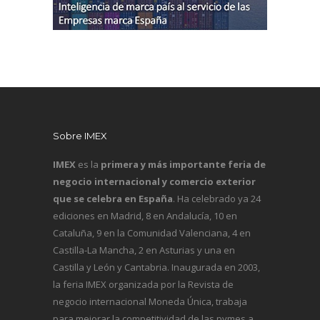
Sobre IMEX
IMEX
es la
primera y más importante feria de
negocio internacional y comercio exterior
que se celebra en España
. Ha celebrado ya 24
ediciones en Madrid, 8 en Andalucía, 10 en
Cataluña, 9 en la Comunidad Valenciana, 4 en
Castilla-La Mancha, 2 en Asturias y una en
Castilla y León y Cantabria. Inaugurada en 2003,
la feria IMEX organizada por la Revista de
negocio internacional
Moneda Única
, trabaja
para mejorar la competitividad de las pymes a