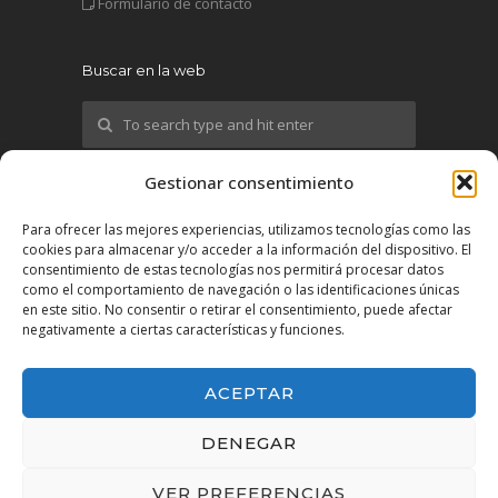
Formulario de contacto
Buscar en la web
Gestionar consentimiento
¡Síguenos!
Para ofrecer las mejores experiencias, utilizamos tecnologías como las
cookies para almacenar y/o acceder a la información del dispositivo. El
X
consentimiento de estas tecnologías nos permitirá procesar datos
como el comportamiento de navegación o las identificaciones únicas
en este sitio. No consentir o retirar el consentimiento, puede afectar
YouTube
negativamente a ciertas características y funciones.
LinkedIn
ACEPTAR
DENEGAR
VER PREFERENCIAS
2025 IMEX-Impulso Exterior - All Rights Reserved.