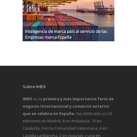
Sobre IMEX
IMEX
es la
primera y más importante feria de
negocio internacional y comercio exterior
que se celebra en España
. Ha celebrado ya 24
ediciones en Madrid, 8 en Andalucía, 10 en
Cataluña, 9 en la Comunidad Valenciana, 4 en
Castilla-La Mancha, 2 en Asturias y una en