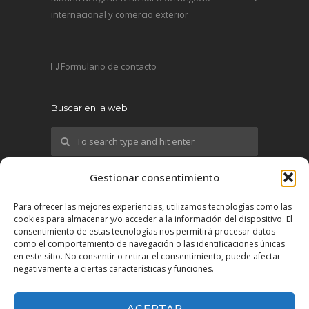
internacional y comercio exterior
Formulario de contacto
Buscar en la web
Gestionar consentimiento
¡Síguenos!
Para ofrecer las mejores experiencias, utilizamos tecnologías como las
cookies para almacenar y/o acceder a la información del dispositivo. El
X
consentimiento de estas tecnologías nos permitirá procesar datos
como el comportamiento de navegación o las identificaciones únicas
en este sitio. No consentir o retirar el consentimiento, puede afectar
YouTube
negativamente a ciertas características y funciones.
LinkedIn
ACEPTAR