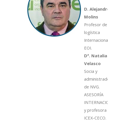
D. Alejandro
Molins
Profesor de
logística
Internacional en
EOI.
Dª. Natalia
Velasco
Socia y
administradora
de NVG.
ASESORÍA
INTERNACIONAL
y profesora de
ICEX-CECO.