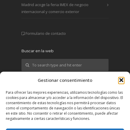
Madrid acoge la feria IMEX de negocio
internacional y comercio exterior
Formulario de contacto
Buscar en la web
Gestionar consentimiento
¡Síguenos!
Para ofrecer las mejores experiencias, utilizamos tecnologías como las
cookies para almacenar y/o acceder a la información del dispositivo. El
X
consentimiento de estas tecnologías nos permitirá procesar datos
como el comportamiento de navegación o las identificaciones únicas
en este sitio. No consentir o retirar el consentimiento, puede afectar
YouTube
negativamente a ciertas características y funciones.
LinkedIn