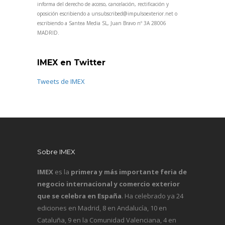
informa del derecho de acceso, cancelación, rectificación y
oposición escribiendo a unsubscribed@impulsoexterior.net o
escribiendo a Santea Media SL, Juan Bravo nº 3A 28006
MADRID.
IMEX en Twitter
Tweets de IMEX
Sobre IMEX
IMEX
es la
primera y más importante feria de
negocio internacional y comercio exterior
que se celebra en España
. Ha celebrado ya 24
ediciones en Madrid, 8 en Andalucía, 10 en
Cataluña, 9 en la Comunidad Valenciana, 4 en