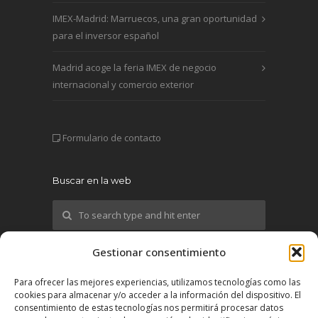
IMEX-Madrid: Marruecos, una gran oportunidad
para el inversor español
Madrid acoge la feria IMEX de negocio
internacional y comercio exterior
Formulario de contacto
Buscar en la web
Gestionar consentimiento
¡Síguenos!
Para ofrecer las mejores experiencias, utilizamos tecnologías como las
cookies para almacenar y/o acceder a la información del dispositivo. El
X
consentimiento de estas tecnologías nos permitirá procesar datos