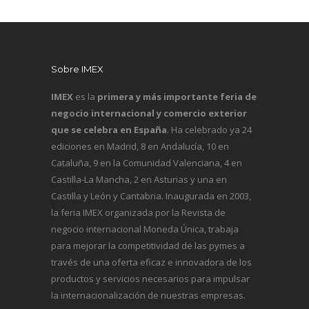
Sobre IMEX
IMEX
es la
primera y más importante feria de
negocio internacional y comercio exterior
que se celebra en España
. Ha celebrado ya 24
ediciones en Madrid, 8 en Andalucía, 10 en
Cataluña, 9 en la Comunidad Valenciana, 4 en
Castilla-La Mancha, 2 en Asturias y una en
Castilla y León y Cantabria. Inaugurada en 2003,
la feria IMEX organizada por la Revista de
negocio internacional
Moneda Única
, trabaja
para mejorar la competitividad de las pymes a
través de una oferta eficaz e innovadora de los
productos y servicios necesarios para impulsar
la internacionalización de nuestras empresas.