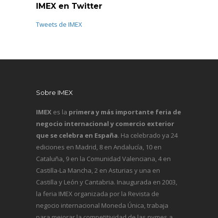
IMEX en Twitter
Tweets de IMEX
Sobre IMEX
IMEX
es la
primera y más importante feria de
negocio internacional y comercio exterior
que se celebra en España
. Ha celebrado ya 24
ediciones en Madrid, 8 en Andalucía, 10 en
Cataluña, 9 en la Comunidad Valenciana, 4 en
Castilla-La Mancha, 2 en Asturias y una en
Castilla y León y Cantabria. Inaugurada en 2003,
la feria IMEX organizada por la Revista de
negocio internacional
Moneda Única
, trabaja
para mejorar la competitividad de las pymes a