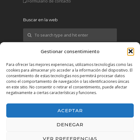
Formulario de contacto
Buscar en la web
Gestionar consentimiento
¡Síguenos!
Para ofrecer las mejores experiencias, utilizamos tecnologías como las
cookies para almacenar y/o acceder a la información del dispositivo. El
X
consentimiento de estas tecnologías nos permitirá procesar datos
como el comportamiento de navegación o las identificaciones únicas
en este sitio. No consentir o retirar el consentimiento, puede afectar
YouTube
negativamente a ciertas características y funciones.
LinkedIn
ACEPTAR
DENEGAR
VER PREFERENCIAS
2025 IMEX-Impulso Exterior - All Rights Reserved.