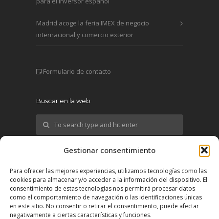
para el inversor español
Madrid acoge la feria IMEX de negocio
internacional y comercio exterior
Formulario de contacto
Buscar en la web
Gestionar consentimiento
¡Síguenos!
Para ofrecer las mejores experiencias, utilizamos tecnologías como las
cookies para almacenar y/o acceder a la información del dispositivo. El
X
consentimiento de estas tecnologías nos permitirá procesar datos
como el comportamiento de navegación o las identificaciones únicas
en este sitio. No consentir o retirar el consentimiento, puede afectar
YouTube
negativamente a ciertas características y funciones.