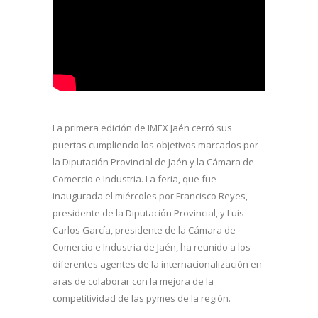
La primera edición de IMEX Jaén cerró sus
puertas cumpliendo los objetivos marcados por
la Diputación Provincial de Jaén y la Cámara de
Comercio e Industria. La feria, que fue
inaugurada el miércoles por Francisco Reyes,
presidente de la Diputación Provincial, y Luis
Carlos García, presidente de la Cámara de
Comercio e Industria de Jaén, ha reunido a los
diferentes agentes de la internacionalización en
aras de colaborar con la mejora de la
competitividad de las pymes de la región.