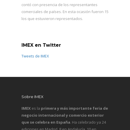
contó con presencia de los representantes
comerciales de países. En esta ocasión fueron 15
los que estuvieron representados.
IMEX en Twitter
Tweets de IMEX
Sobre IMEX
IMEX
es la
primera y más importante feria de
negocio internacional y comercio exterior
que se celebra en España
. Ha celebrado ya 24
ediciones en Madrid, 8 en Andalucía, 10 en